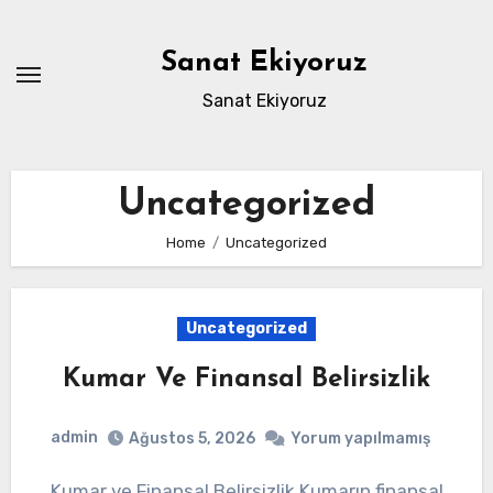
Skip
to
Sanat Ekiyoruz
content
Sanat Ekiyoruz
Uncategorized
Home
Uncategorized
Uncategorized
Kumar Ve Finansal Belirsizlik
admin
Ağustos 5, 2026
Yorum yapılmamış
Kumar ve Finansal Belirsizlik Kumarın finansal