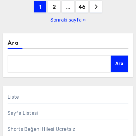
Yazı
1
2
…
46
sayfalaması
Sonraki sayfa »
Ara
Ara
Liste
Sayfa Listesi
Shorts Beğeni Hilesi Ücretsiz