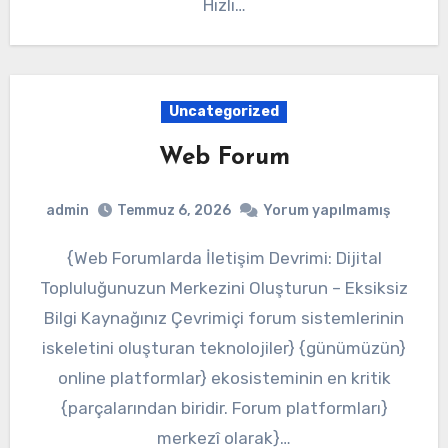
Hızlı…
Uncategorized
Web Forum
admin
Temmuz 6, 2026
Yorum yapılmamış
{Web Forumlarda İletişim Devrimi: Dijital
Topluluğunuzun Merkezini Oluşturun – Eksiksiz
Bilgi Kaynağınız Çevrimiçi forum sistemlerinin
iskeletini oluşturan teknolojiler} {günümüzün}
online platformlar} ekosisteminin en kritik
{parçalarından biridir. Forum platformları}
merkezî olarak}…