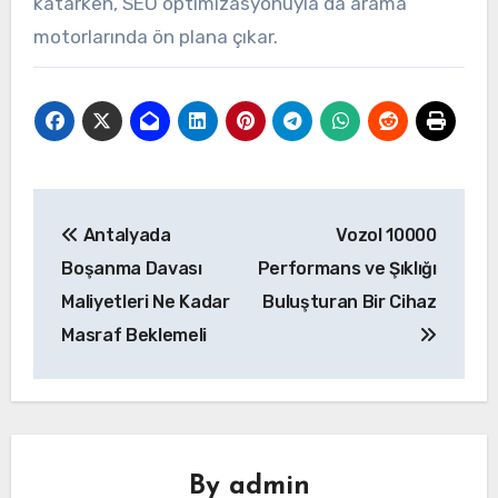
katarken, SEO optimizasyonuyla da arama
motorlarında ön plana çıkar.
Yazı
Antalyada
Vozol 10000
gezinmesi
Boşanma Davası
Performans ve Şıklığı
Maliyetleri Ne Kadar
Buluşturan Bir Cihaz
Masraf Beklemeli
By
admin