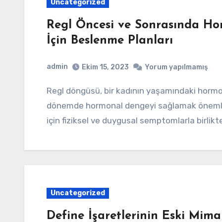
Uncategorized
Regl Öncesi ve Sonrasında H
İçin Beslenme Planları
admin
Ekim 15, 2023
Yorum yapılmamış
Regl döngüsü, bir kadının yaşamındaki hormonal değişikliklerle ilişkili düzenli bir olaydır. Bu
dönemde hormonal dengeyi sağlamak önemlidi
için fiziksel ve duygusal semptomlarla birlikt
Uncategorized
Define İşaretlerinin Eski Mima