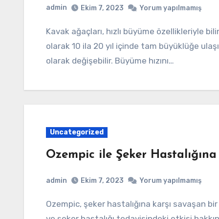
admin
Ekim 7, 2023
Yorum yapılmamış
Kavak ağaçları, hızlı büyüme özellikleriyle bilinen ağaç türlerinden biridir. Genellikle ortalama
olarak 10 ila 20 yıl içinde tam büyüklüğe ulaş
olarak değişebilir. Büyüme hızını…
Uncategorized
Ozempic ile Şeker Hastalığına
admin
Ekim 7, 2023
Yorum yapılmamış
Ozempic, şeker hastalığına karşı savaşan bir ilaçtır. Bu makalede, Ozempic’in nasıl çalıştığı
ve şeker hastalığı tedavisindeki etkisi hakkın