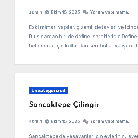
admin
Ekim 15, 2023
Yorum yapılmamış
Eski mimari yapılar, gizemli detayları ve içinde sakladığı sırlarıyla büyüleyici hikayeler anlatır.
Bu sırlardan biri de define işaretleridir. Defin
belirlemek için kullanılan semboller ve işaretl
Uncategorized
Sancaktepe Çilingir
admin
Ekim 15, 2023
Yorum yapılmamış
Sancaktepe’de yaşayanlar için evlerinin, işyerlerinin veya araçlarının kapılarına dair sorunların