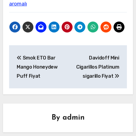
aromalı
Yazı
Smok ETO Bar
Davidoff Mini
gezinmesi
Mango Honeydew
Cigarillos Platinum
Puff Fiyat
sigarillo Fiyat
By
admin