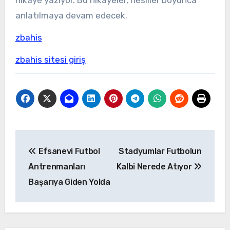
hikaye yazıyor. Bu hikayeler, nesiller boyunca
anlatılmaya devam edecek.
zbahis
zbahis sitesi giriş
Yazı
Efsanevi Futbol
Stadyumlar Futbolun
gezinmesi
Antrenmanları
Kalbi Nerede Atıyor
Başarıya Giden Yolda