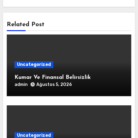
Related Post
Uncategorized
Kumar Ve Finansal Belirsizlik
admin
Ağustos 5, 2026
Uncategorized