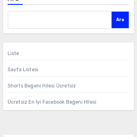
Ara
Liste
Sayfa Listesi
Shorts Beğeni Hilesi Ücretsiz
Ücretsiz En İyi Facebook Beğeni Hilesi