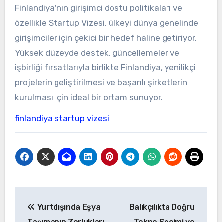
Finlandiya'nın girişimci dostu politikaları ve
özellikle Startup Vizesi, ülkeyi dünya genelinde
girişimciler için çekici bir hedef haline getiriyor.
Yüksek düzeyde destek, güncellemeler ve
işbirliği fırsatlarıyla birlikte Finlandiya, yenilikçi
projelerin geliştirilmesi ve başarılı şirketlerin
kurulması için ideal bir ortam sunuyor.
finlandiya startup vizesi
Yazı
Yurtdışında Eşya
Balıkçılıkta Doğru
gezinmesi
Taşımanın Zorlukları
Tekne Seçimi ve