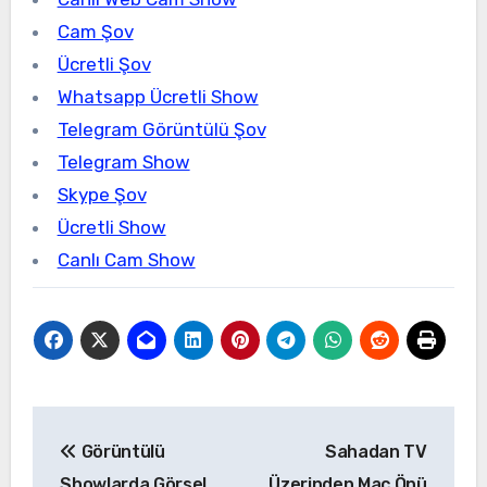
Cam Şov
Ücretli Şov
Whatsapp Ücretli Show
Telegram Görüntülü Şov
Telegram Show
Skype Şov
Ücretli Show
Canlı Cam Show
Yazı
Görüntülü
Sahadan TV
gezinmesi
Showlarda Görsel
Üzerinden Maç Önü