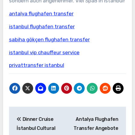
sondern auch angenehmer. Viel Spaß in Istanbul!
antalya flughafen transfer
istanbul flughafen transfer
sabiha gökçen flughafen transfer
istanbul vip chauffeur service
privattransfer istanbul
Yazı
Dinner Cruise
Antalya Flughafen
gezinmesi
İstanbul Cultural
Transfer Angebote