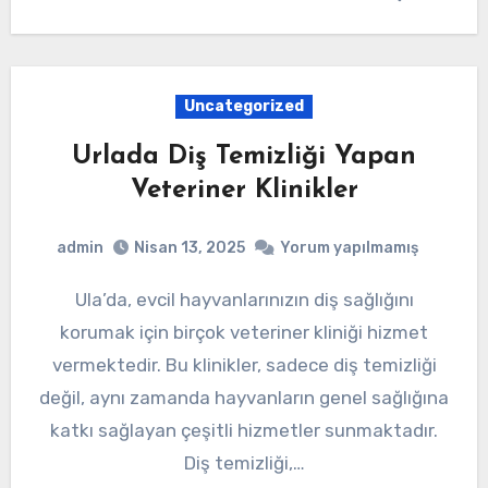
Uncategorized
Urlada Diş Temizliği Yapan
Veteriner Klinikler
admin
Nisan 13, 2025
Yorum yapılmamış
Ula’da, evcil hayvanlarınızın diş sağlığını
korumak için birçok veteriner kliniği hizmet
vermektedir. Bu klinikler, sadece diş temizliği
değil, aynı zamanda hayvanların genel sağlığına
katkı sağlayan çeşitli hizmetler sunmaktadır.
Diş temizliği,…