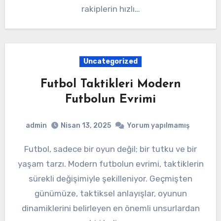
rakiplerin hızlı…
Uncategorized
Futbol Taktikleri Modern
Futbolun Evrimi
admin
Nisan 13, 2025
Yorum yapılmamış
Futbol, sadece bir oyun değil; bir tutku ve bir
yaşam tarzı. Modern futbolun evrimi, taktiklerin
sürekli değişimiyle şekilleniyor. Geçmişten
günümüze, taktiksel anlayışlar, oyunun
dinamiklerini belirleyen en önemli unsurlardan