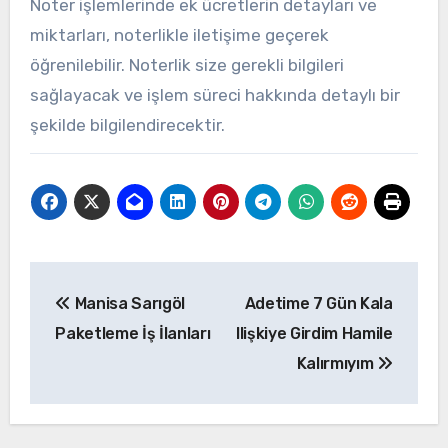
Noter işlemlerinde ek ücretlerin detayları ve
miktarları, noterlikle iletişime geçerek
öğrenilebilir. Noterlik size gerekli bilgileri
sağlayacak ve işlem süreci hakkında detaylı bir
şekilde bilgilendirecektir.
Yazı
Manisa Sarıgöl
Adetime 7 Gün Kala
gezinmesi
Paketleme İş İlanları
Ilişkiye Girdim Hamile
Kalırmıyım