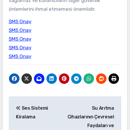
sağlamaz ve kullanıcıların diğer güvenlik
önlemlerini ihmal etmemesi önemlidir.
SMS Onay
SMS Onay
SMS Onay
SMS Onay
SMS Onay
Yazı
Ses Sistemi
Su Arıtma
gezinmesi
Kiralama
Cihazlarının Çevresel
Faydaları ve