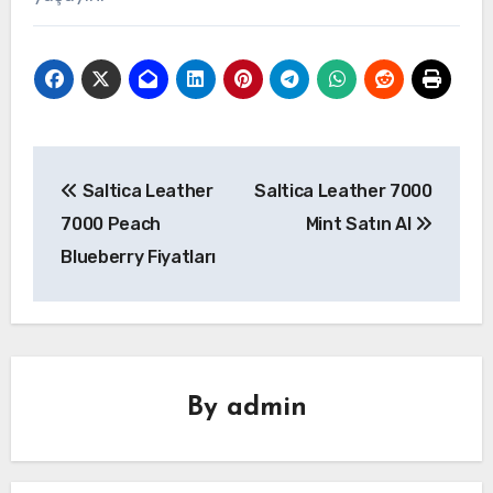
Yazı
Saltica Leather
Saltica Leather 7000
gezinmesi
7000 Peach
Mint Satın Al
Blueberry Fiyatları
By
admin