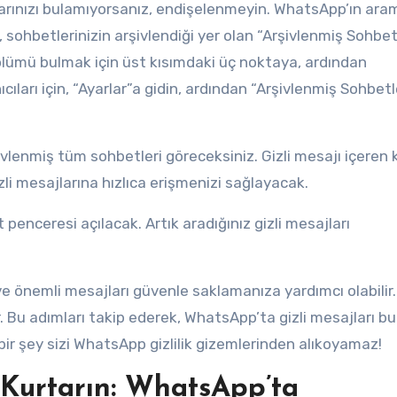
jlarınızı bulamıyorsanız, endişelenmeyin. WhatsApp’ın ara
sohbetlerinizin arşivlendiği yer olan “Arşivlenmiş Sohbet
ölümü bulmak için üst kısımdaki üç noktaya, ardından
ıları için, “Ayarlar”a gidin, ardından “Arşivlenmiş Sohbetl
ivlenmiş tüm sohbetleri göreceksiniz. Gizli mesajı içeren k
li mesajlarına hızlıca erişmenizi sağlayacak.
 penceresi açılacak. Artık aradığınız gizli mesajları
 ve önemli mesajları güvenle saklamanıza yardımcı olabilir
r. Bu adımları takip ederek, WhatsApp’ta gizli mesajları b
çbir şey sizi WhatsApp gizlilik gizemlerinden alıkoyamaz!
 Kurtarın: WhatsApp’ta