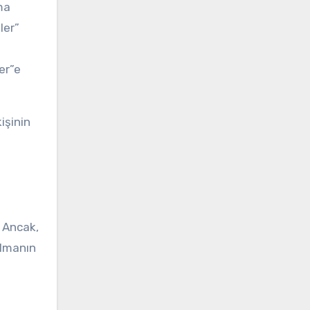
ma
ler”
er”e
işinin
. Ancak,
ulmanın