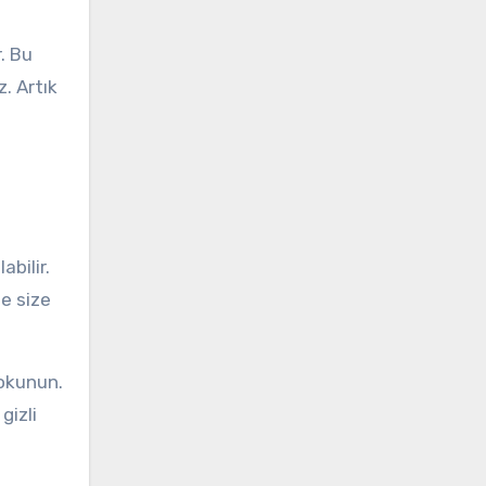
. Bu
z. Artık
abilir.
de size
dokunun.
gizli