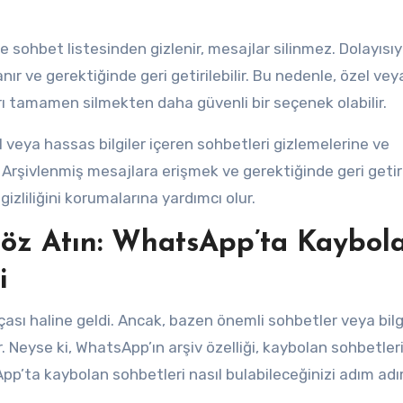
sohbet listesinden gizlenir, mesajlar silinmez. Dolayısıy
ır ve gerektiğinde geri getirilebilir. Bu nedenle, özel vey
arı tamamen silmekten daha güvenli bir seçenek olabilir.
el veya hassas bilgiler içeren sohbetleri gizlemelerine ve
. Arşivlenmiş mesajlara erişmek ve gerektiğinde geri get
gizliliğini korumalarına yardımcı olur.
Göz Atın: WhatsApp’ta Kaybol
i
çası haline geldi. Ancak, bazen önemli sohbetler veya bilg
r. Neyse ki, WhatsApp’ın arşiv özelliği, kaybolan sohbetler
App’ta kaybolan sohbetleri nasıl bulabileceğinizi adım ad