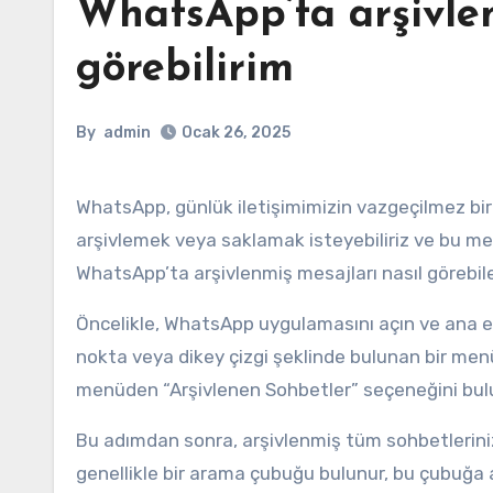
WhatsApp’ta arşivlen
görebilirim
By
admin
Ocak 26, 2025
WhatsApp, günlük iletişimimizin vazgeçilmez bir parçası haline geldi. Ancak, zaman zaman önemli mesajları
arşivlemek veya saklamak isteyebiliriz ve bu mesa
WhatsApp’ta arşivlenmiş mesajları nasıl görebile
Öncelikle, WhatsApp uygulamasını açın ve ana ek
nokta veya dikey çizgi şeklinde bulunan bir men
menüden “Arşivlenen Sohbetler” seçeneğini bulu
Bu adımdan sonra, arşivlenmiş tüm sohbetlerinizi 
genellikle bir arama çubuğu bulunur, bu çubuğa 