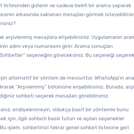
 listesinden gizlenir ve sadece belirli bir arama yaparak
perdesinin arkasında saklanan mesajları görmek isteyebilirsin
irsiniz?
ak arşivlenmiş mesajlara erişebilirsiniz. Uygulamanın ar
nin adını veya numarasını girin. Arama sonuçları
 Sohbetler” seçeneğini göreceksiniz. Bu seçeneği seçere
 için alternatif bir yöntem de mevcuttur. WhatsApp’ın an
ırarak “Arşivlenmiş” bölümüne erişebilirsiniz. Burada, arş
ndiğiniz sohbeti seçerek mesajları görebilirsiniz.
rsanız, endişelenmeyin, oldukça basit bir yöntemle bunu
ek için, ilgili sohbeti basılı tutun ve açılan seçenekler
u işlem, sohbetinizi tekrar genel sohbet listesine geri