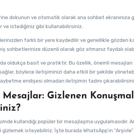
rine dokunun ve otomatik olarak ana sohbet ekranınıza g
 ve istediğiniz gibi kullanabilirsiniz.
nizden farklı bir yere kaydedilir ve genellikle gözden kaçı
miş sohbetlerinize düzenli olarak göz atmanız faydalı olabi
 oldukça basit ve pratiktir. Bu özellik, önemli mesajları
lar, böylece iletişiminizi daha etkili bir şekilde yönetebil
kaybetme endişesi olmadan iletişimin tadını çıkarabilirsini
 Mesajlar: Gizlenen Konuşmal
iniz?
imde kullandığı popüler bir mesajlaşma uygulamasıdır. A
 gizlemek isteyebiliriz. İşte burada WhatsApp’ın “Arşivle” 