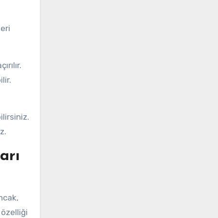
eri
rılır.
lir.
irsiniz.
z.
arı
ncak,
özelliği