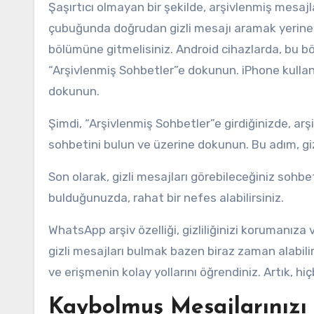
Şaşırtıcı olmayan bir şekilde, arşivlenmiş mesa
çubuğunda doğrudan gizli mesajı aramak yerine, 
bölümüne gitmelisiniz. Android cihazlarda, bu b
“Arşivlenmiş Sohbetler”e dokunun. iPhone kullanıc
dokunun.
Şimdi, “Arşivlenmiş Sohbetler”e girdiğinizde, arş
sohbetini bulun ve üzerine dokunun. Bu adım, giz
Son olarak, gizli mesajları görebileceğiniz sohbet
bulduğunuzda, rahat bir nefes alabilirsiniz.
WhatsApp arşiv özelliği, gizliliğinizi korumanıza
gizli mesajları bulmak bazen biraz zaman alabili
ve erişmenin kolay yollarını öğrendiniz. Artık, hi
Kaybolmuş Mesajlarınızı