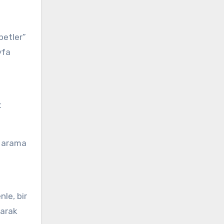
betler”
yfa
t
n arama
le, bir
larak