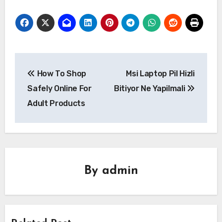
Yazı
How To Shop
Msi Laptop Pil Hizli
gezinmesi
Safely Online For
Bitiyor Ne Yapilmali
Adult Products
By
admin