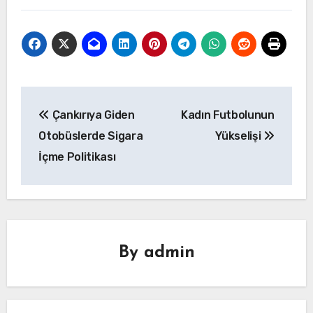
Yazı
Çankırıya Giden
Kadın Futbolunun
gezinmesi
Otobüslerde Sigara
Yükselişi
İçme Politikası
By
admin