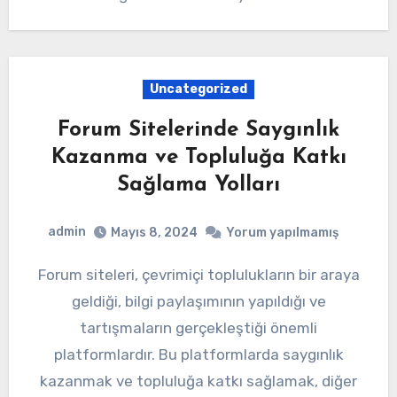
Uncategorized
Forum Sitelerinde Saygınlık
Kazanma ve Topluluğa Katkı
Sağlama Yolları
admin
Mayıs 8, 2024
Yorum yapılmamış
Forum siteleri, çevrimiçi toplulukların bir araya
geldiği, bilgi paylaşımının yapıldığı ve
tartışmaların gerçekleştiği önemli
platformlardır. Bu platformlarda saygınlık
kazanmak ve topluluğa katkı sağlamak, diğer