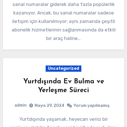
sanal numaralar giderek daha fazla popülerlik
kazanıyor. Ancak, bu sanal numaralar sadece
iletişim için kullanılmıyor; aynı zamanda çeşitli
abonelik hizmetlerinin sağlanmasında da etkili
bir araç haline…
Uncategorized
Yurtdışında Ev Bulma ve
Yerleşme Süreci
admin
Mayıs 29, 2024
Yorum yapılmamış
Yurtdışında yaşamak, heyecan verici bir