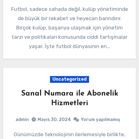
Futbol, sadece sahada değil, kulüp yönetiminde
de büyük bir rekabet ve heyecan barındırır.
Birçok kulüp, başarıya ulaşmak için yönetim
tarzı ve politikaları konusunda ciddi tartışmalar
yaşar. İşte futbol dünyasının en…
Uncategorized
Sanal Numara ile Abonelik
Hizmetleri
admin
Mayıs 30, 2024
Yorum yapılmamış
Günümüzde teknolojinin ilerlemesiyle birlikte,