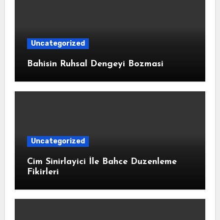
Uncategorized
Bahisin Ruhsal Dengeyi Bozmasi
Uncategorized
Cim Sinirlayici İle Bahce Duzenleme
Fikirleri