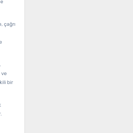
de
, çağrı
e
.
k ve
li bir
k
.