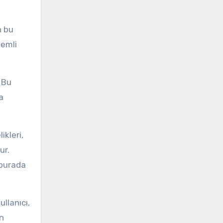
n bu
zemli
. Bu
a
ikleri,
ur.
 burada
llanıcı,
en