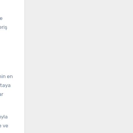
ve
eriş
i
min en
rtaya
ar
ıyla
e ve