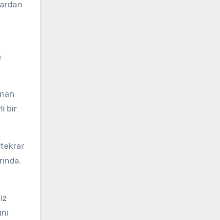
lardan
n
aman
i bir
 tekrar
rında,
iz
ını