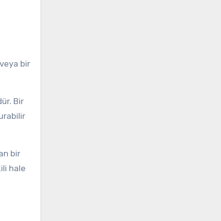
veya bir
ür. Bir
rabilir
an bir
ili hale