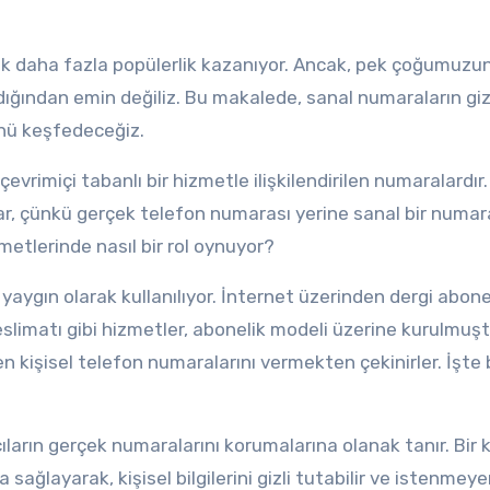
ek daha fazla popülerlik kazanıyor. Ancak, pek çoğumuzu
ığından emin değiliz. Bu makalede, sanal numaraların gi
ünü keşfedeceğiz.
çevrimiçi tabanlı bir hizmetle ilişkilendirilen numaralardır
ğlar, çünkü gerçek telefon numarası yerine sanal bir numar
zmetlerinde nasıl bir rol oynuyor?
ygın olarak kullanılıyor. İnternet üzerinden dergi abonel
eslimatı gibi hizmetler, abonelik modeli üzerine kurulmuşt
en kişisel telefon numaralarını vermekten çekinirler. İşte
ların gerçek numaralarını korumalarına olanak tanır. Bir ku
ağlayarak, kişisel bilgilerini gizli tutabilir ve istenmey