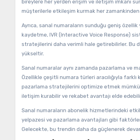
bireylere her yerden erişim ve iletişim imkanı su
müşterilerle etkileşim kurmak her zamankinden
Ayrıca, sanal numaraların sunduğu geniş özellik 
kaydetme, IVR (Interactive Voice Response) sistem
stratejilerini daha verimli hale getirebilirler. B
yükseltir.
Sanal numaralar aynı zamanda pazarlama ve marka 
Özellikle çeşitli numara türleri aracılığıyla fark
pazarlama stratejilerini optimize etmek mümkün ha
iletişim kurabilir ve rekabet avantajı elde edebilir
Sanal numaraların abonelik hizmetlerindeki etkile
yelpazesi ve pazarlama avantajları gibi faktörler
Gelecekte, bu trendin daha da güçlenerek dev