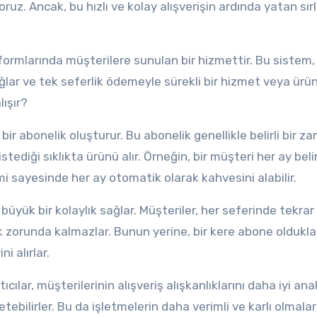
oruz. Ancak, bu hızlı ve kolay alışverişin ardında yatan sır
tformlarında müşterilere sunulan bir hizmettir. Bu sistem,
ağlar ve tek seferlik ödemeyle sürekli bir hizmet veya ürü
lışır?
bir abonelik oluşturur. Bu abonelik genellikle belirli bir z
tediği sıklıkta ürünü alır. Örneğin, bir müşteri her ay belirl
i sayesinde her ay otomatik olarak kahvesini alabilir.
üyük bir kolaylık sağlar. Müşteriler, her seferinde tekrar
orunda kalmazlar. Bunun yerine, bir kere abone oldukla
i alırlar.
ıcılar, müşterilerinin alışveriş alışkanlıklarını daha iyi anal
tebilirler. Bu da işletmelerin daha verimli ve karlı olmalar