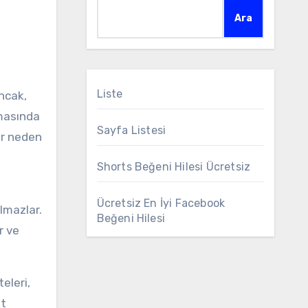
Ara
Liste
nmasında
Sayfa Listesi
ler neden
Shorts Beğeni Hilesi Ücretsiz
Ücretsiz En İyi Facebook
almazlar.
Beğeni Hilesi
r ve
eleri,
et