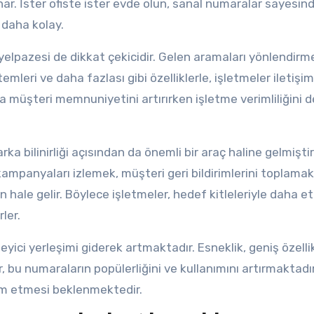
nar. İster ofiste ister evde olun, sanal numaralar sayesin
 daha kolay.
yelpazesi de dikkat çekicidir. Gelen aramaları yönlendirme
leri ve daha fazlası gibi özelliklerle, işletmeler iletişim
u da müşteri memnuniyetini artırırken işletme verimliliğini d
bilinirliği açısından da önemli bir araç haline gelmiştir
lı kampanyaları izlemek, müşteri geri bildirimlerini toplama
le gelir. Böylece işletmeler, hedef kitleleriyle daha etki
ler.
yici yerleşimi giderek artmaktadır. Esneklik, geniş özelli
, bu numaraların popülerliğini ve kullanımını artırmaktadır
am etmesi beklenmektedir.