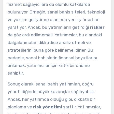
hizmet sağlayıcılara da olumlu katkılarda
bulunuyor. Örneğin, sanal bahis siteleri, teknoloji
ve yazılım geliştirme alanında yeni iş fırsatları
yaratıyor. Ancak, bu yatırımların getirdiği
riskler
de göz ardı edilmemeli. Yatırımcılar, bu alandaki
dalgalanmaları dikkatlice analiz etmeli ve
stratejilerini buna göre belirlemelidirler. Bu
nedenle, sanal bahislerin finansal boyutlarını
anlamak, yatırımcılar için kritik bir öneme
sahiptir.
Sonuç olarak, sanal bahis yatırımları, doğru
yönetildiğinde büyük kazançlar sağlayabilir.
Ancak, her yatırımda olduğu gibi, dikkatli bir
planlama ve
risk yönetimi
şarttır. Yatırımcılar,