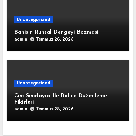
Uncategorized
Bahisin Ruhsal Dengeyi Bozmasi
admin
Temmuz 28, 2026
Uncategorized
Cim Sinirlayici İle Bahce Duzenleme
Fikirleri
admin
Temmuz 28, 2026