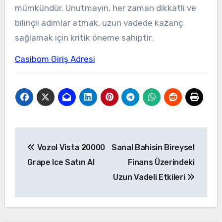
mümkündür. Unutmayın, her zaman dikkatli ve
bilinçli adımlar atmak, uzun vadede kazanç
sağlamak için kritik öneme sahiptir.
Casibom Giriş Adresi
Yazı
Vozol Vista 20000
Sanal Bahisin Bireysel
gezinmesi
Grape Ice Satın Al
Finans Üzerindeki
Uzun Vadeli Etkileri