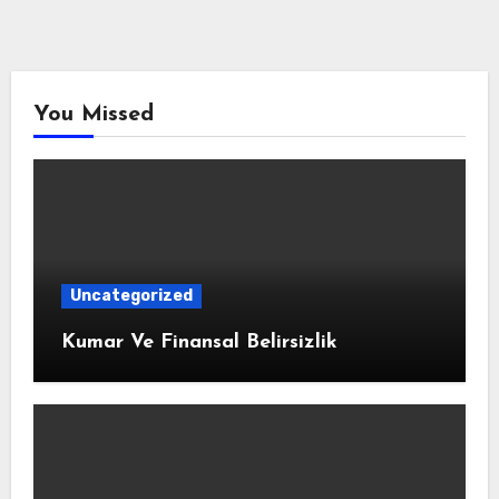
You Missed
Uncategorized
Kumar Ve Finansal Belirsizlik