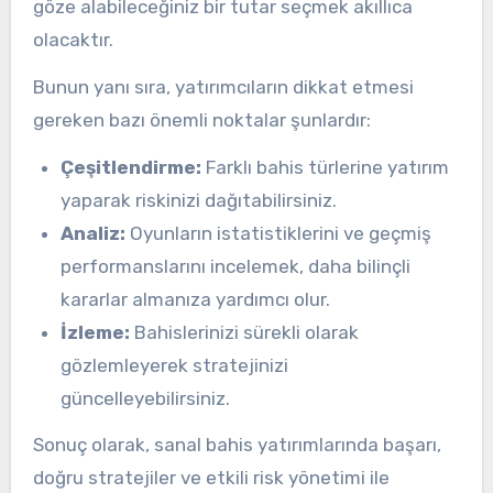
göze alabileceğiniz bir tutar seçmek akıllıca
olacaktır.
Bunun yanı sıra, yatırımcıların dikkat etmesi
gereken bazı önemli noktalar şunlardır:
Çeşitlendirme:
Farklı bahis türlerine yatırım
yaparak riskinizi dağıtabilirsiniz.
Analiz:
Oyunların istatistiklerini ve geçmiş
performanslarını incelemek, daha bilinçli
kararlar almanıza yardımcı olur.
İzleme:
Bahislerinizi sürekli olarak
gözlemleyerek stratejinizi
güncelleyebilirsiniz.
Sonuç olarak, sanal bahis yatırımlarında başarı,
doğru stratejiler ve etkili risk yönetimi ile