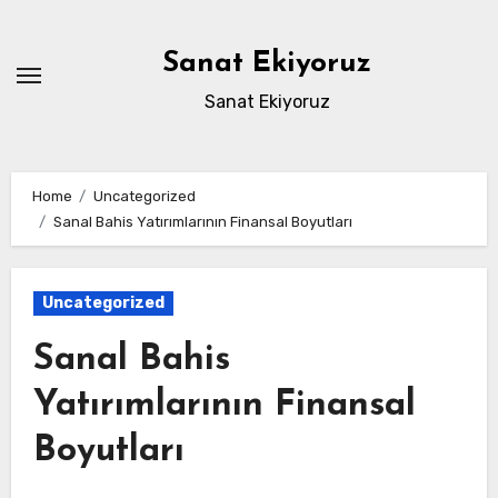
Skip
to
Sanat Ekiyoruz
content
Sanat Ekiyoruz
Home
Uncategorized
Sanal Bahis Yatırımlarının Finansal Boyutları
Uncategorized
Sanal Bahis
Yatırımlarının Finansal
Boyutları