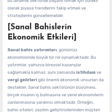
bu dinamik sektörde başarılı olmak için sürekli
olarak piyasa trendlerini takip etmeli ve
stratejilerini güncellemelidir.
[Sanal Bahislerin
Ekonomik Etkileri]
Sanal bahis yatırımları
, günümüz
ekonomisinde büyük bir rol oynamaktadır. Bu
yatırımlar, yalnızca bireysel kazançlar
sağlamakla kalmaz, aynı zamanda
istihdam
ve
vergi gelirleri
gibi önemli ekonomik unsurları da
destekler. Sanal bahis sektörünün büyümesi,
birçok insanın iş bulmasına ve yerel ekonomilerin
canlanmasına yardımcı olmaktadır. Örneğin,
bahis siteleri, yazılım geliştiricilerinden müşteri