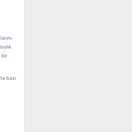
arını
aylık
ı
bir
şte bazı