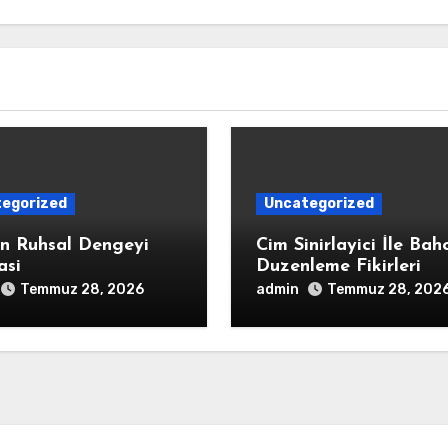
egorized
Uncategorized
in Ruhsal Dengeyi
Cim Sinirlayici İle Bah
asi
Duzenleme Fikirleri
admin
Temmuz 28, 2026
Temmuz 28, 202