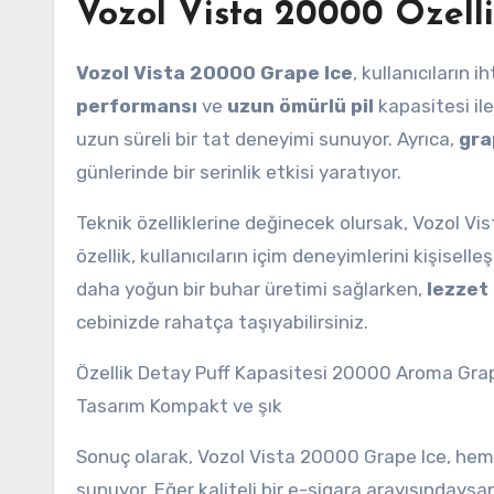
Vozol Vista 20000 Özelli
Vozol Vista 20000 Grape Ice
, kullanıcıların 
performansı
ve
uzun ömürlü pil
kapasitesi ile
uzun süreli bir tat deneyimi sunuyor. Ayrıca,
gra
günlerinde bir serinlik etkisi yaratıyor.
Teknik özelliklerine değinecek olursak, Vozol V
özellik, kullanıcıların içim deneyimlerini kişisell
daha yoğun bir buhar üretimi sağlarken,
lezzet
cebinizde rahatça taşıyabilirsiniz.
Özellik Detay Puff Kapasitesi 20000 Aroma Grap
Tasarım Kompakt ve şık
Sonuç olarak, Vozol Vista 20000 Grape Ice, he
sunuyor. Eğer kaliteli bir e-sigara arayışındaysan