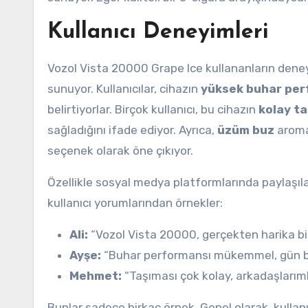
Kullanıcı Deneyimleri
Vozol Vista 20000 Grape Ice kullananların deney
sunuyor. Kullanıcılar, cihazın
yüksek buhar per
belirtiyorlar. Birçok kullanıcı, bu cihazın
kolay taş
sağladığını ifade ediyor. Ayrıca,
üzüm buz
aromas
seçenek olarak öne çıkıyor.
Özellikle sosyal medya platformlarında paylaşılan 
kullanıcı yorumlarından örnekler:
Ali:
“Vozol Vista 20000, gerçekten harika bi
Ayşe:
“Buhar performansı mükemmel, gün bo
Mehmet:
“Taşıması çok kolay, arkadaşlarım
Bunlar sadece birkaç örnek. Genel olarak, kullan