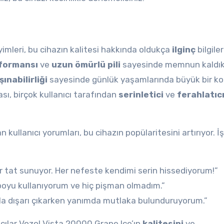
imleri, bu cihazın kalitesi hakkında oldukça
ilginç
bilgiler
formansı
ve
uzun ömürlü pili
sayesinde memnun kaldıkl
ınabilirliği
sayesinde günlük yaşamlarında büyük bir kol
ı, birçok kullanıcı tarafından
serinletici
ve
ferahlatıc
kullanıcı yorumları, bu cihazın popülaritesini artırıyor. İ
r tat sunuyor. Her nefeste kendimi serin hissediyorum!”
yu kullanıyorum ve hiç pişman olmadım.”
la dışarı çıkarken yanımda mutlaka bulunduruyorum.”
ıcılar Vozol Vista 20000 Grape Ice’ın
kalitesini
ve