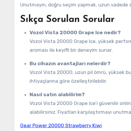
Unutmayın, doğru seçim yapmak, uzun vadede s
Sıkça Sorulan Sorular
Vozol Vista 20000 Grape Ice nedir?
Vozol Vista 20000 Grape Ice, yüksek performansa sahip, kullanıcı dostu bir vaping cihazıdır. Sulu üzüm
aroması ile keyifli bir deneyim sunar.
Bu cihazın avantajları nelerdir?
Vozol Vista 20000, uzun pil ömrü, yüksek buhar üretimi ve taşınabilirliği ile dikkat çeker. Ayrıca, kullanıcıların
ihtiyaçlarına göre özelleştirilebilir.
Nasıl satın alabilirim?
Vozol Vista 20000 Grape Ice’i güvenilir online mağazalardan veya yerel vape dükkanlarından satın
alabilirsiniz. Fiyatları karşılaştırmayı unutma
Gear Power 20000 Strawberry Kiwi