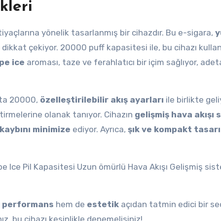
kleri
ihtiyaçlarına yönelik tasarlanmış bir cihazdır. Bu e-sigara,
y
 dikkat çekiyor. 20000 puff kapasitesi ile, bu cihazı kull
pe ice
aroması, taze ve ferahlatıcı bir içim sağlıyor, adet
ista 20000,
özelleştirilebilir akış ayarları
ile birlikte gel
eştirmelerine olanak tanıyor. Cihazın
gelişmiş hava akışı 
 kaybını minimize
ediyor. Ayrıca,
şık ve kompakt tasar
e Ice Pil Kapasitesi Uzun ömürlü Hava Akışı Gelişmiş sis
m
performans
hem de
estetik
açıdan tatmin edici bir s
ız, bu cihazı kesinlikle denemelisiniz!