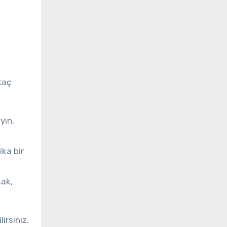
kaç
yın,
ika bir
mak,
irsiniz.