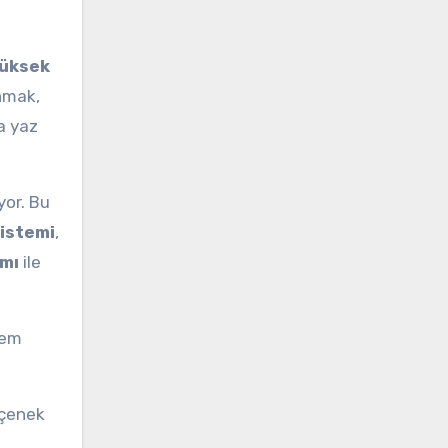
üksek
anmak,
a yaz
iyor. Bu
sistemi
,
ımı
ile
tem
eçenek