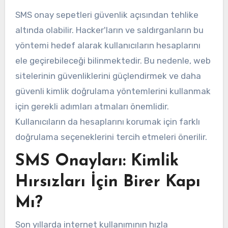
SMS onay sepetleri güvenlik açısından tehlike
altında olabilir. Hacker'ların ve saldırganların bu
yöntemi hedef alarak kullanıcıların hesaplarını
ele geçirebileceği bilinmektedir. Bu nedenle, web
sitelerinin güvenliklerini güçlendirmek ve daha
güvenli kimlik doğrulama yöntemlerini kullanmak
için gerekli adımları atmaları önemlidir.
Kullanıcıların da hesaplarını korumak için farklı
doğrulama seçeneklerini tercih etmeleri önerilir.
SMS Onayları: Kimlik
Hırsızları İçin Birer Kapı
Mı?
Son yıllarda internet kullanımının hızla