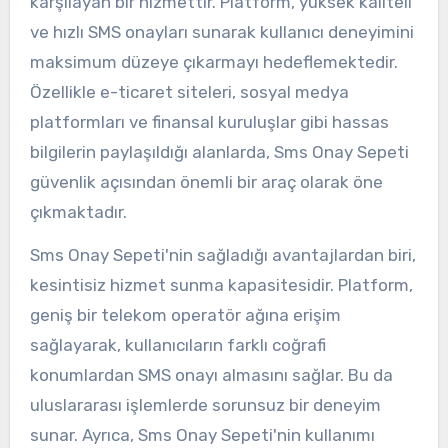
karşılayan bir hizmettir. Platform, yüksek kaliteli
ve hızlı SMS onayları sunarak kullanıcı deneyimini
maksimum düzeye çıkarmayı hedeflemektedir.
Özellikle e-ticaret siteleri, sosyal medya
platformları ve finansal kuruluşlar gibi hassas
bilgilerin paylaşıldığı alanlarda, Sms Onay Sepeti
güvenlik açısından önemli bir araç olarak öne
çıkmaktadır.
Sms Onay Sepeti'nin sağladığı avantajlardan biri,
kesintisiz hizmet sunma kapasitesidir. Platform,
geniş bir telekom operatör ağına erişim
sağlayarak, kullanıcıların farklı coğrafi
konumlardan SMS onayı almasını sağlar. Bu da
uluslararası işlemlerde sorunsuz bir deneyim
sunar. Ayrıca, Sms Onay Sepeti'nin kullanımı