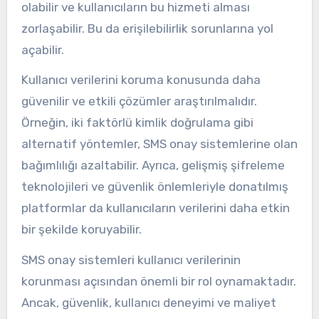
olabilir ve kullanıcıların bu hizmeti alması
zorlaşabilir. Bu da erişilebilirlik sorunlarına yol
açabilir.
Kullanıcı verilerini koruma konusunda daha
güvenilir ve etkili çözümler araştırılmalıdır.
Örneğin, iki faktörlü kimlik doğrulama gibi
alternatif yöntemler, SMS onay sistemlerine olan
bağımlılığı azaltabilir. Ayrıca, gelişmiş şifreleme
teknolojileri ve güvenlik önlemleriyle donatılmış
platformlar da kullanıcıların verilerini daha etkin
bir şekilde koruyabilir.
SMS onay sistemleri kullanıcı verilerinin
korunması açısından önemli bir rol oynamaktadır.
Ancak, güvenlik, kullanıcı deneyimi ve maliyet