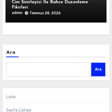
Cim Sinirlayici İle Bahce Duzenleme
Fikirleri
admin
Temmuz 28, 2026
Ara
Ara
Liste
Sayfa Listesi