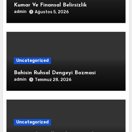
Kumar Ve Finansal Belirsizlik
admin
Ağustos 5, 2026
Uncategorized
Bahisin Ruhsal Dengeyi Bozmasi
admin
Temmuz 28, 2026
Uncategorized