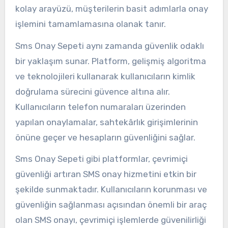
kolay arayüzü, müşterilerin basit adımlarla onay
işlemini tamamlamasına olanak tanır.
Sms Onay Sepeti aynı zamanda güvenlik odaklı
bir yaklaşım sunar. Platform, gelişmiş algoritma
ve teknolojileri kullanarak kullanıcıların kimlik
doğrulama sürecini güvence altına alır.
Kullanıcıların telefon numaraları üzerinden
yapılan onaylamalar, sahtekârlık girişimlerinin
önüne geçer ve hesapların güvenliğini sağlar.
Sms Onay Sepeti gibi platformlar, çevrimiçi
güvenliği artıran SMS onay hizmetini etkin bir
şekilde sunmaktadır. Kullanıcıların korunması ve
güvenliğin sağlanması açısından önemli bir araç
olan SMS onayı, çevrimiçi işlemlerde güvenilirliği