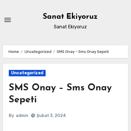
Skip
to
Sanat Ekiyoruz
content
Sanat Ekiyoruz
Home
Uncategorized
SMS Onay – Sms Onay Sepeti
Uncategorized
SMS Onay – Sms Onay
Sepeti
By
admin
Şubat 3, 2024