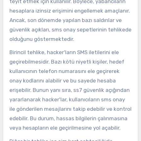
teyit etmek için kullanılır. Böylece, yabancıların
hesaplara izinsiz erişimini engellemek amaçlanır.
Ancak, son dönemde yapılan bazı saldırılar ve
güvenlik açıkları, sms onay sepetlerinin tehlikede
olduğunu göstermektedir.
Birincil tehlike, hacker'ların SMS iletilerini ele
geçirebilmesidir. Bazı kötü niyetli kişiler, hedef
kullanıcının telefon numarasını ele geçirerek
onay kodlarını alabilir ve bu sayede hesaba
erişebilir. Bunun yanı sıra, ss7 güvenlik açığından
yararlanarak hacker'lar, kullanıcıların sms onay
ile gönderilen mesajlarını takip edebilir ve kontrol
edebilir. Bu durum, hassas bilgilerin çalınmasına
veya hesapların ele geçirilmesine yol açabilir.