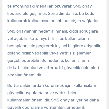
telefonundaki mesajları okuyarak SMS onay
kodunu ele geçirirler. Son adımda ise, bu kodu
kullanarak kullanıcının hesabına erişim sağlarlar.
SMS onaylarının hedef alınması, ciddi sonuçlara
yol açabilir. Kötü niyetli kişiler, kullanıcıların
hesaplarını ele geçirerek kişisel bilgilere erişebilir,
dolandırıcılık yapabilir veya yetkisiz işlemler
gerçekleştirebilir. Bu nedenle, kullanıcıların
dikkatli olmaları ve alternatif güvenlik önlemleri
almaları önemlidir.
Bu tür saldırılardan korunmak için, kullanıcıların
güvenilir uygulamalar ve web siteleri
kullanmaları önemlidir. SMS onayları yerine daha
güvenli doğrulama yöntemleri, örneğin iki