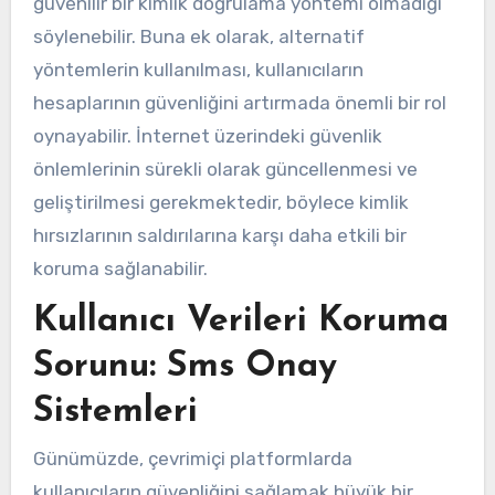
güvenilir bir kimlik doğrulama yöntemi olmadığı
söylenebilir. Buna ek olarak, alternatif
yöntemlerin kullanılması, kullanıcıların
hesaplarının güvenliğini artırmada önemli bir rol
oynayabilir. İnternet üzerindeki güvenlik
önlemlerinin sürekli olarak güncellenmesi ve
geliştirilmesi gerekmektedir, böylece kimlik
hırsızlarının saldırılarına karşı daha etkili bir
koruma sağlanabilir.
Kullanıcı Verileri Koruma
Sorunu: Sms Onay
Sistemleri
Günümüzde, çevrimiçi platformlarda
kullanıcıların güvenliğini sağlamak büyük bir