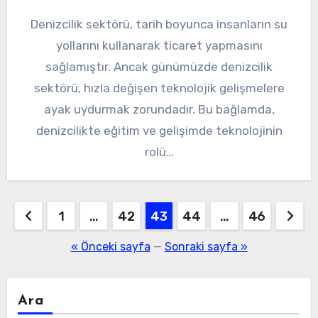
Denizcilik sektörü, tarih boyunca insanların su
yollarını kullanarak ticaret yapmasını
sağlamıştır. Ancak günümüzde denizcilik
sektörü, hızla değişen teknolojik gelişmelere
ayak uydurmak zorundadır. Bu bağlamda,
denizcilikte eğitim ve gelişimde teknolojinin
rolü…
Yazı
1
…
42
43
44
…
46
sayfalaması
« Önceki sayfa
—
Sonraki sayfa »
Ara