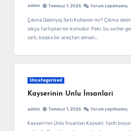
admin
Temmuz 1, 2026
Yorum yapılmamış
Çıkma Debriyaj Seti Kullanılır mı? Çıkma debriyaj setlerinin kullanımı, araç sahipleri arasında
sıkça tartışılan bir konudur. Peki, bu setler 
seti, başka bir araçtan alınan…
Uncategorized
Kayserinin Unlu İnsanlari
admin
Temmuz 1, 2026
Yorum yapılmamış
Kayseri’nin Ünlü İnsanları Kayseri, tarih boyunca birçok ünlü isme ev sahipliği yapmış bir