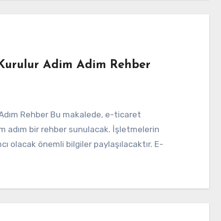
 Kurulur Adim Adim Rehber
m adım bir rehber sunulacak. İşletmelerin
cı olacak önemli bilgiler paylaşılacaktır. E-