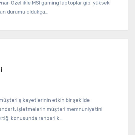
oynar. Özellikle MSI gaming laptoplar gibi yüksek
nun durumu oldukça…
i
tandart, işletmelerin müşteri memnuniyetini
rektiği konusunda rehberlik…