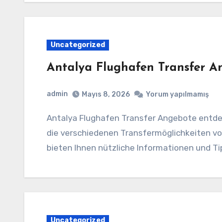
Uncategorized
Antalya Flughafen Transfer 
admin
Mayıs 8, 2026
Yorum yapılmamış
Antalya Flughafen Transfer Angebote entdecken In diesem Artikel erfahren Sie alles über
die verschiedenen Transfermöglichkeiten vom
bieten Ihnen nützliche Informationen und Ti
Uncategorized