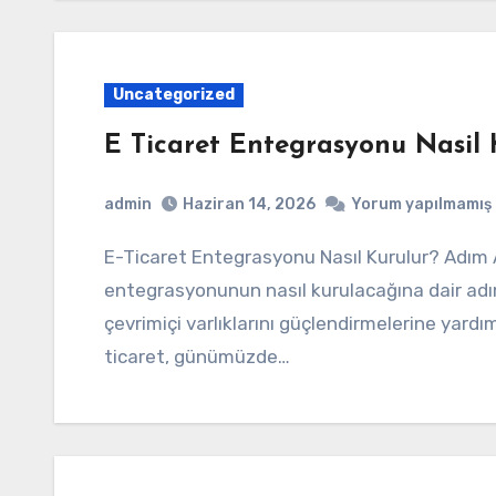
Uncategorized
E Ticaret Entegrasyonu Nasil
admin
Haziran 14, 2026
Yorum yapılmamış
E-Ticaret Entegrasyonu Nasıl Kurulur? Adım Adım Rehber Bu makalede, e-ticaret
entegrasyonunun nasıl kurulacağına dair adı
çevrimiçi varlıklarını güçlendirmelerine yardım
ticaret, günümüzde…