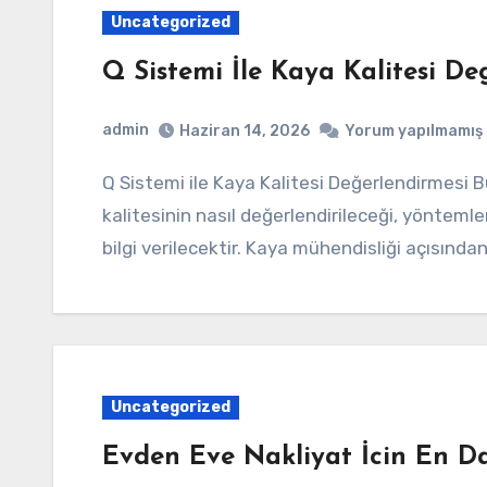
Uncategorized
Q Sistemi İle Kaya Kalitesi De
admin
Haziran 14, 2026
Yorum yapılmamış
Q Sistemi ile Kaya Kalitesi Değerlendirmesi Bu makalede, Q sistemi kullanarak kaya
kalitesinin nasıl değerlendirileceği, yönteml
bilgi verilecektir. Kaya mühendisliği açısınd
Uncategorized
Evden Eve Nakliyat İcin En D