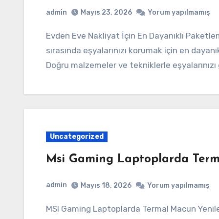
admin
Mayıs 23, 2026
Yorum yapılmamış
Evden Eve Nakliyat İçin En Dayanıklı Paketleme Yöntemleri Bu makalede, evden eve nakliyat
sırasında eşyalarınızı korumak için en dayan
Doğru malzemeler ve tekniklerle eşyalarınızı g
Uncategorized
Msi Gaming Laptoplarda Term
admin
Mayıs 18, 2026
Yorum yapılmamış
MSI Gaming Laptoplarda Termal Macun Yenileme Termal macun, bilgisayarın içindeki